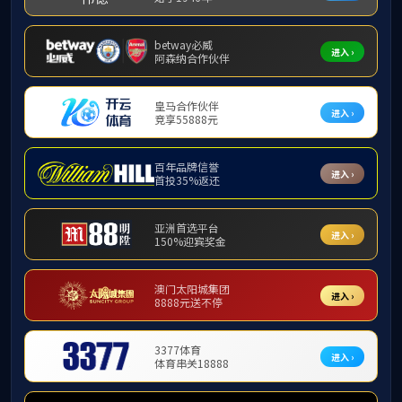
党团活动
乐天堂f88、政法