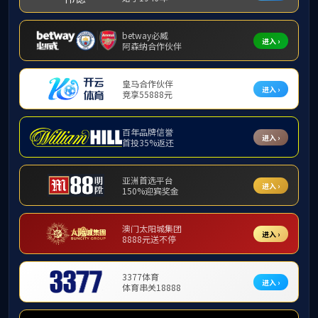
栏目导航
党团育
Category Name
党校动态
人工
党团活动
乐天
乐天
党建成效
乐天