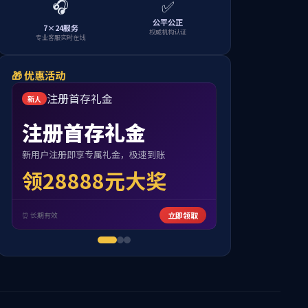
当前位置：
首页
>>
科学研究
>>
科研成果
实习生座谈会
2024年11月30日
廉学校培训班顺利完成
2024年11月16日
2024年07月10日
合赛道赛事中荣获佳绩
2024年07月09日