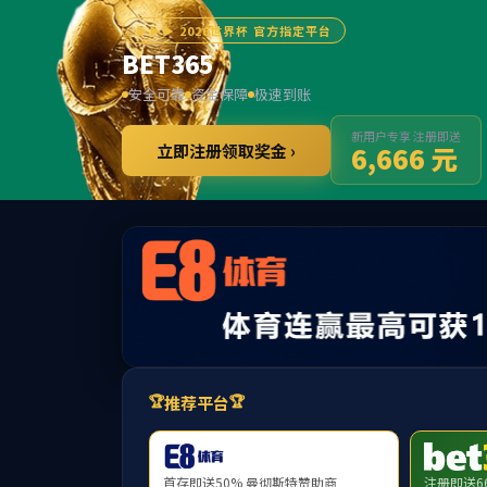
******
首页
学院概况
新闻动态