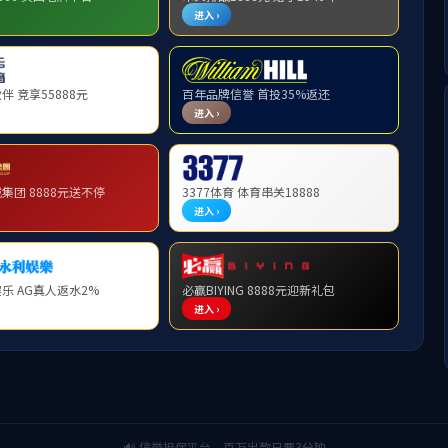
1
2
3
4
5
果
堂f88与广西同德未来举行实践教学基地、创新创业实训基地揭牌仪式暨
2024年“国培计划”自治区统筹项目——兴业县中小学党务业务能力暨清
讯】乐天堂f88项目荣获2024年八桂人工智能科学技术奖科技进步类一等奖
讯】乐天堂f88老师在第四届全国高校教师教学创新大赛广西赛区产教融