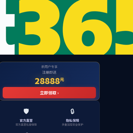
党团育人
学生工作
就业服务