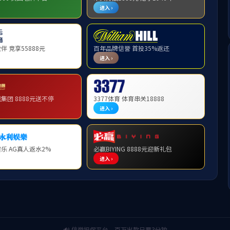
1
2
3
4
5
作处到乐天堂f88开展学生安全稳
发布日期：2024年05月10日 21:26 作者： 关鹭
编辑：王煦登
点击