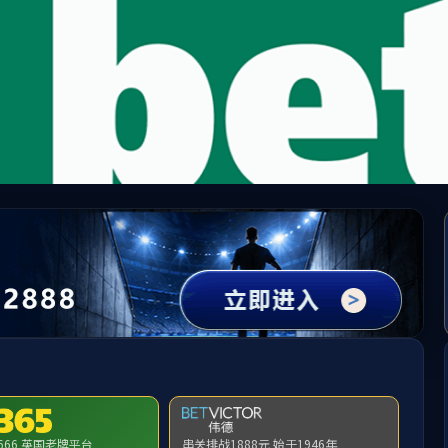
fun88·(乐天堂)官方网站
师资队伍
乐天堂f88
科学研究