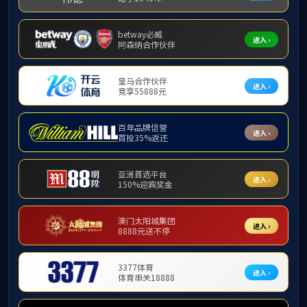
教学工作
【实践周成