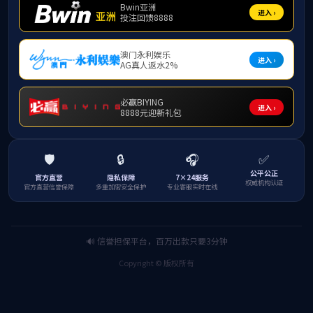
5月22日，乐天堂f88于乐天堂f88东校区知
杨夏妮及全体师范生参加此次讲座。