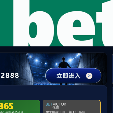
fun88·(乐天堂)官方网站
师资队伍
乐天堂f88
科学研究