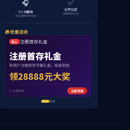
当前位置：
首页
>>
乐天堂f88
>>
教学工作
>> 正
最终定稿研讨会
击：