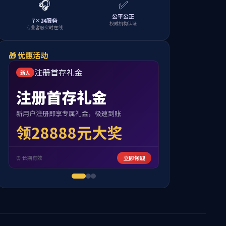
当前位置：
首页
>>
乐天堂f88
>>
教学工作
>> 正
知识（二）专题学习会
击：