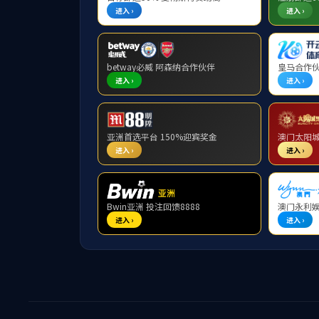
教学工作
乐天堂f88召开