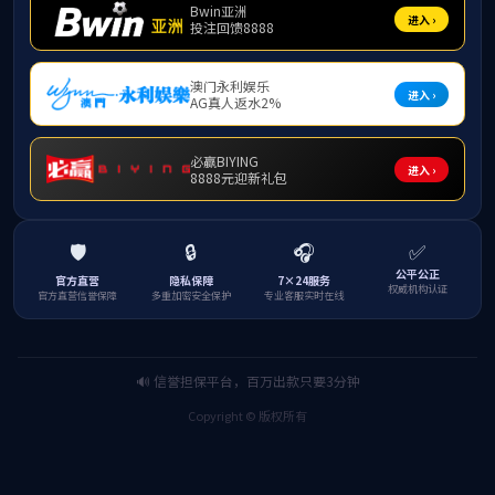
近日，2024年一带一路暨金砖国家技能发展与技
阳、陈子桓成功摘得南部赛区二等奖，全国总决赛