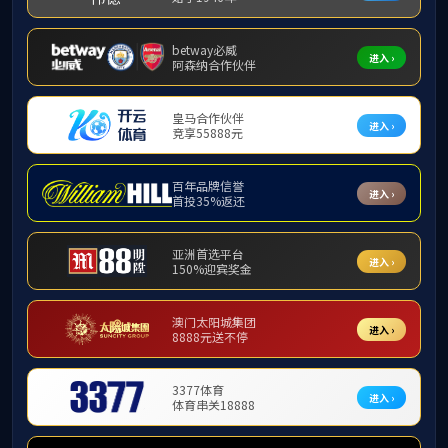
学科竞赛
喜讯：乐天堂f88学