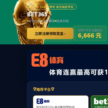
******
首页
学院概况
新闻动态