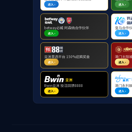
栏目导航
学院新
Category Name
学院新闻
乐天
通知公告
乐天
乐天
【校