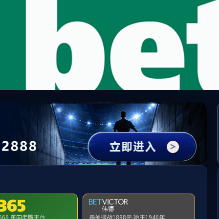
fun88·(乐天堂)官方网站
师资队伍
乐天堂f88
科学研究