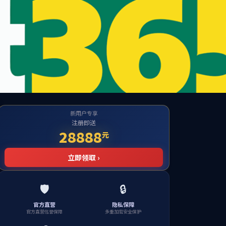
党团育人
学生工作
就业服务