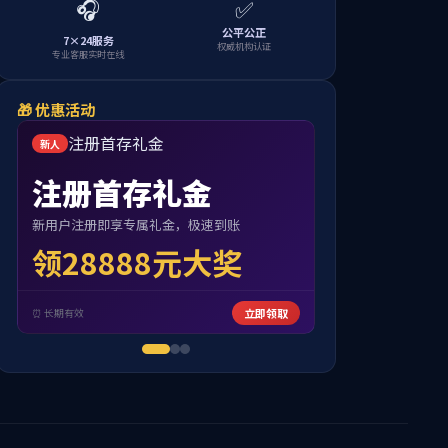
当前位置：
首页
>>
新闻动态
>>
学院新闻
2025年04月27日
2025年04月27日
有彩”心理委员培训会
2025年04月27日
2025年04月25日